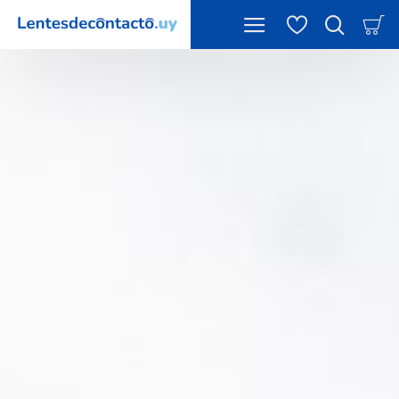
LentesDeContacto.uy