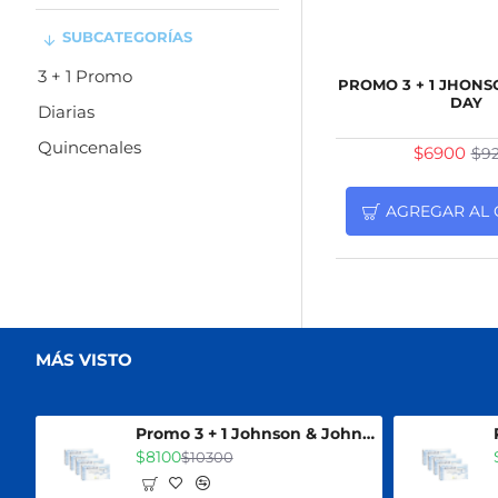
SUBCATEGORÍAS
3 + 1 Promo
PROMO 3 + 1 JHONS
DAY
Diarias
Quincenales
$6900
$9
AGREGAR AL 
MÁS VISTO
Promo 3 + 1 Johnson & Johnson 2 Acuvue Oasys Esfericos + 2 Acuvue Oasys For Astigmatism
$8100
$10300