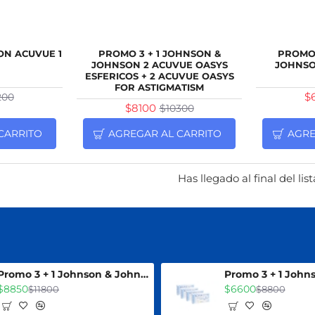
NUEVO
NUEVO
ON ACUVUE 1
PROMO 3 + 1 JOHNSON &
PROMO 
JOHNSON 2 ACUVUE OASYS
JOHNSO
-21%
ESFERICOS + 2 ACUVUE OASYS
FOR ASTIGMATISM
-25%
$
200
$8100
$10300
CARRITO
AGREGAR AL CARRITO
AGRE
Has llegado al final del lis
Promo 3 + 1 Johnson & Johnson Acuvue Oasys For Astigmatism
$8850
$6600
$11800
$8800