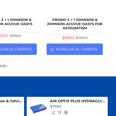
NUEVO
NUEVO
3 + 1 JOHNSON &
PROMO 3 + 1 JOHNSON &
N ACUVUE OASYS
JOHNSON ACUVUE OASYS FOR
-25%
-25%
ASTIGMATISM
6600
$8800
$8850
$11800
GAR AL CARRITO
AGREGAR AL CARRITO
tado.
Promo 3 + 1 Johnson & Johnson Acuvue Oasys
AIR OPTIX PLUS HYDRAGLYDE MULTIFOCAL
$7990