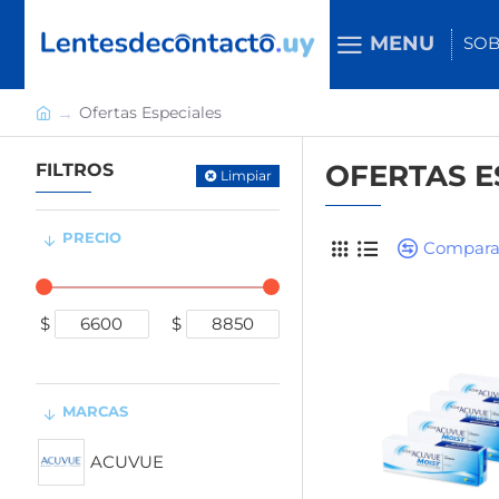
MENU
SOB
Ofertas Especiales
h
o
OFERTAS E
FILTROS
m
Limpiar
e
PRECIO
Compara
$
$
MARCAS
ACUVUE