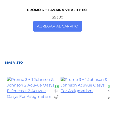
NUEVO
PROMO 3 + 1 AVAIRA VITALITY ESF
$9300
AGREGAR AL CARRITO
MÁS VISTO
Promo 3 + 1 Johnson & Johnson 
Pro
$8100
$88
$10300
$11